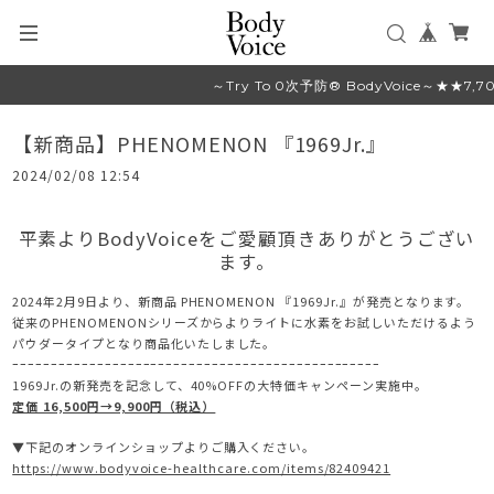
～Try To 0次予防® BodyVoice～★★
【新商品】PHENOMENON 『1969Jr.』
2024/02/08 12:54
平素よりBodyVoiceをご愛顧頂きありがとうござい
ます。
2024年2月9日より、新商品 PHENOMENON 『1969Jr.』が発売となります。
従来のPHENOMENONシリーズからよりライトに水素をお試しいただけるよう
パウダータイプとなり商品化いたしました。
ｰｰｰｰｰｰｰｰｰｰｰｰｰｰｰｰｰｰｰｰｰｰｰｰｰｰｰｰｰｰｰｰｰｰｰｰｰｰｰｰｰｰｰｰｰｰｰｰ
1969Jr.の新発売を記念して、40%OFFの大特価キャンペーン実施中。
定価 16,500円→9,900円（税込）
▼下記のオンラインショップよりご購入ください。
https://www.bodyvoice-healthcare.com/items/82409421