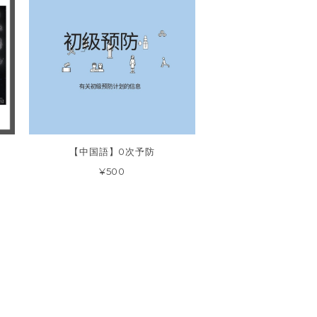
セ
【中国語】0次予防
¥500