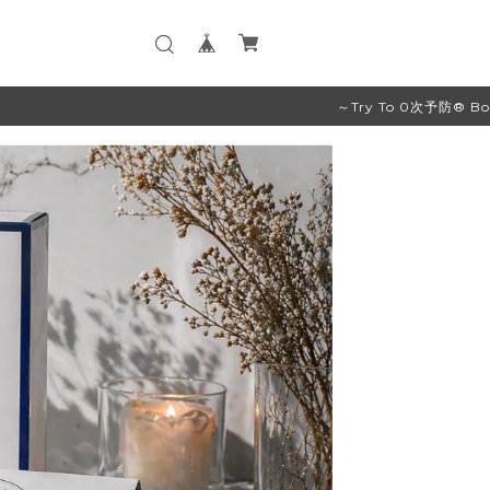
～Try To 0次予防® BodyVoice～★★7,700