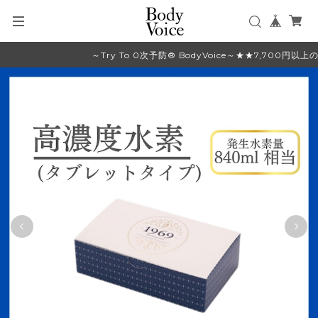
～Try To 0次予防® BodyVoice～★★7,700円以上の