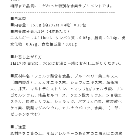
細部まで品質にこだわった特別な水素サプリメントです。
ｰｰｰｰｰｰｰｰｰｰｰｰｰｰｰｰｰｰｰｰｰｰｰｰｰｰｰｰｰｰｰｰｰｰｰｰｰｰｰｰｰｰｰｰｰｰｰｰ
■日本製
■内容量：35.0g (約292㎎×4粒) ×30包
■栄養成分表示1包（4粒あたり）
エネルギー：4.11kcal、タンパク質：0.05g、脂質：0.14g、炭
水化物：0.67g、食塩相当量：0.01g
■お召し上がり方
1日1包を目安に、水又はお湯と一緒にお召し上がりください。
■原材料名：フェルラ酸含有食品、ブルーベリー葉エキス末
（国内製造）、カカオエキス末、ショウガエキス末、海藻粉
末、抹茶、マルトデキストリン、ヒマワリ油/フェルラ酸、サン
ゴカルシウム、結晶セルロース、クエン酸カリウム、ショ糖エ
ステル、炭酸カリウム、シェラック、パプリカ色素、微粒酸化
ケイ素、硫酸マグネシウム、カルナウバロウ、水素、（一部に
ゼラチンを含む）
■ご注意
原材料をご覧の上、食品アレルギーのある方のご購入はご遠慮